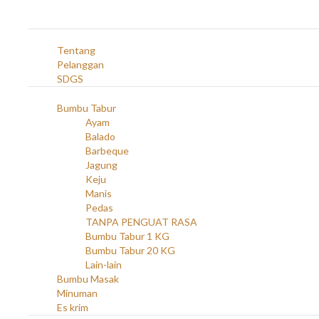
Navigation
Home
Profil
Tentang
Pelanggan
SDGS
Produk
Bumbu Tabur
Ayam
Balado
Barbeque
Jagung
Keju
Manis
Pedas
TANPA PENGUAT RASA
Bumbu Tabur 1 KG
Bumbu Tabur 20 KG
Lain-lain
Bumbu Masak
Minuman
Es krim