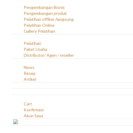
Layanan
Pengembangan Bisnis
Pengembangan produk
Pelatihan offline /langsung
Pelatihan Online
Gallery Pelatihan
Peluang Usaha
Pelatihan
Paket Usaha
Distributor/ Agen / reseller
Berita & Artikel
News
Resep
Artikel
Karir
Kontak
Akun
Cart
Konfirmasi
Akun Saya
Account