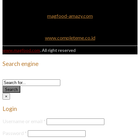
magfood-amazy.com
www.completeme.co.id
www.magfood.com
. All right reserved
Search engine
Use this form to find things you need on this site
Search
×
Login
Username or email
*
Password
*