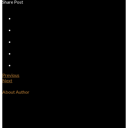
Share Post
Previous
Next
About Author