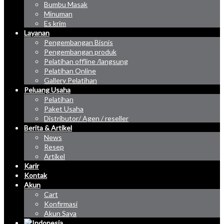
Bumbu Masak
Minuman
Es krim
Layanan
Pengembangan Bisnis
Pengembangan produk
Pelatihan offline /langsung
Pelatihan Online
Gallery Pelatihan
Peluang Usaha
Pelatihan
Paket Usaha
Distributor/ Agen / reseller
Berita & Artikel
News
Resep
Artikel
Karir
Kontak
Akun
Cart
Konfirmasi
Akun Saya