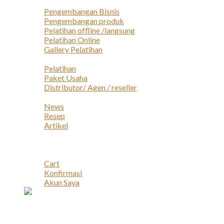
Layanan
Pengembangan Bisnis
Pengembangan produk
Pelatihan offline /langsung
Pelatihan Online
Gallery Pelatihan
Peluang Usaha
Pelatihan
Paket Usaha
Distributor/ Agen / reseller
Berita & Artikel
News
Resep
Artikel
Karir
Kontak
Akun
Cart
Konfirmasi
Akun Saya
Account