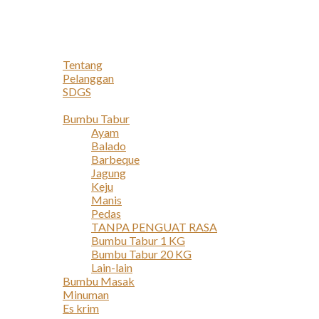
Navigation
Home
Profil
Tentang
Pelanggan
SDGS
Produk
Bumbu Tabur
Ayam
Balado
Barbeque
Jagung
Keju
Manis
Pedas
TANPA PENGUAT RASA
Bumbu Tabur 1 KG
Bumbu Tabur 20 KG
Lain-lain
Bumbu Masak
Minuman
Es krim