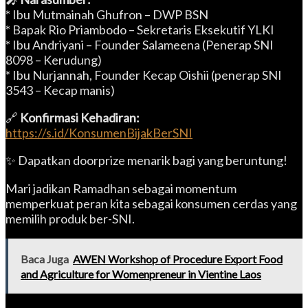
* Ibu Mutmainah Ghufron – DWP BSN
* Bapak Rio Priambodo – Sekretaris Eksekutif YLKI
* Ibu Andriyani – Founder Salameena (Penerap SNI
8098 – Kerudung)
* Ibu Nurjannah, Founder Kecap Oishii (penerap SNI
3543 – Kecap manis)
🔗
Konfirmasi Kehadiran:
https://s.id/KonsumenBijakBerSNI
✨ Dapatkan doorprize menarik bagi yang beruntung!
Mari jadikan Ramadhan sebagai momentum
memperkuat peran kita sebagai konsumen cerdas yang
memilih produk ber-SNI.
Baca Juga
AWEN Workshop of Procedure Export Food
and Agriculture for Womenpreneur in Vientine Laos