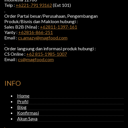
Telp :
+6221-791 93162
(Ext 101)
.
Order Partai besar/Perusahaan, Pengembangan
Produk/Bisnis dan Makloon hubungi :
Sales B2B (Nina) :
+62811-1397-161
Yanty :
+62816-866-251
Email :
cs.amazy@magfood.com
.
Order langsung dan informasi produk hubungi :
CS Online :
+62 815-1985-1007
Email :
cs@magfood.com
INFO
Home
Profil
Blog
Konfirmasi
Akun Saya