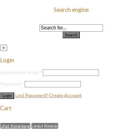
Search engine
Use this form to find things you need on this site
Search
×
Login
Username or email
*
Password
*
Lost Password?
Create Account
Cart
Select an available coupon below
Lihat Keranjang
Lanjut Belanja
close