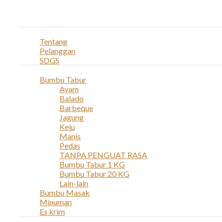
Navigation
Home
Profil
Tentang
Pelanggan
SDGS
Produk
Bumbu Tabur
Ayam
Balado
Barbeque
Jagung
Keju
Manis
Pedas
TANPA PENGUAT RASA
Bumbu Tabur 1 KG
Bumbu Tabur 20 KG
Lain-lain
Bumbu Masak
Minuman
Es krim
Layanan