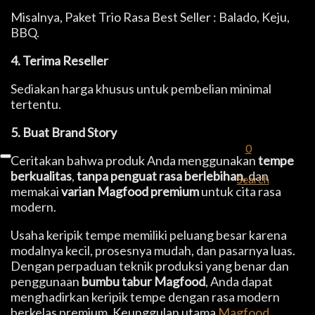
Misalnya, Paket Trio Rasa Best Seller : Balado, Keju,
BBQ.
4. Terima Reseller
Sediakan harga khusus untuk pembelian minimal
tertentu.
5. Buat Brand Story
0
Ceritakan bahwa produk Anda menggunakan
tempe
berkualitas
,
tanpa penguat rasa berlebihan
, dan
Search
memakai
varian Magfood premium
untuk cita rasa
modern.
Usaha keripik tempe memiliki peluang besar karena
modalnya kecil, prosesnya mudah, dan pasarnya luas.
Dengan perpaduan teknik produksi yang benar dan
penggunaan
bumbu tabur Magfood
, Anda dapat
menghadirkan keripik tempe dengan rasa modern
berkelas premium. Keunggulan utama
Magfood