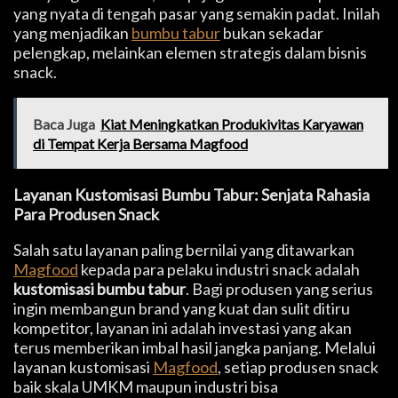
yang nyata di tengah pasar yang semakin padat. Inilah
yang menjadikan
bumbu tabur
bukan sekadar
pelengkap, melainkan elemen strategis dalam bisnis
snack.
Baca Juga
Kiat Meningkatkan Produkivitas Karyawan
di Tempat Kerja Bersama Magfood
Layanan Kustomisasi Bumbu Tabur: Senjata Rahasia
Para Produsen Snack
Salah satu layanan paling bernilai yang ditawarkan
Magfood
kepada para pelaku industri snack adalah
kustomisasi bumbu tabur
. Bagi produsen yang serius
ingin membangun brand yang kuat dan sulit ditiru
kompetitor, layanan ini adalah investasi yang akan
terus memberikan imbal hasil jangka panjang. Melalui
layanan kustomisasi
Magfood
, setiap produsen snack
baik skala UMKM maupun industri bisa