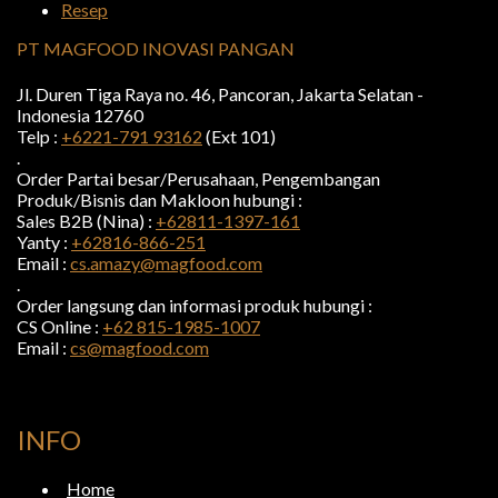
Resep
PT MAGFOOD INOVASI PANGAN
Jl. Duren Tiga Raya no. 46, Pancoran, Jakarta Selatan -
Indonesia 12760
Telp :
+6221-791 93162
(Ext 101)
.
Order Partai besar/Perusahaan, Pengembangan
Produk/Bisnis dan Makloon hubungi :
Sales B2B (Nina) :
+62811-1397-161
Yanty :
+62816-866-251
Email :
cs.amazy@magfood.com
.
Order langsung dan informasi produk hubungi :
CS Online :
+62 815-1985-1007
Email :
cs@magfood.com
INFO
Home