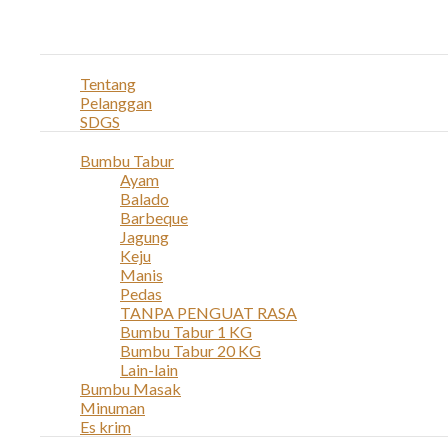
Navigation
Home
Profil
Tentang
Pelanggan
SDGS
Produk
Bumbu Tabur
Ayam
Balado
Barbeque
Jagung
Keju
Manis
Pedas
TANPA PENGUAT RASA
Bumbu Tabur 1 KG
Bumbu Tabur 20 KG
Lain-lain
Bumbu Masak
Minuman
Es krim
Layanan