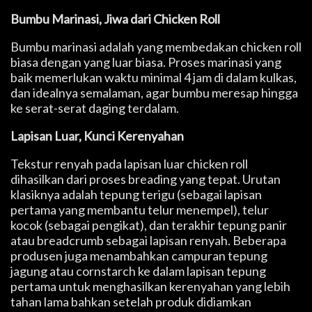
Bumbu Marinasi
, Jiwa dari Chicken Roll
Bumbu marinasi adalah yang membedakan chicken roll
biasa dengan yang luar biasa. Proses marinasi yang
baik memerlukan waktu minimal 4 jam di dalam kulkas,
dan idealnya semalaman, agar bumbu meresap hingga
ke serat-serat daging terdalam.
Lapisan Luar, Kunci Kerenyahan
Tekstur renyah pada lapisan luar chicken roll
dihasilkan dari proses breading yang tepat. Urutan
klasiknya adalah tepung terigu (sebagai lapisan
pertama yang membantu telur menempel), telur
kocok (sebagai pengikat), dan terakhir tepung panir
atau breadcrumb sebagai lapisan renyah. Beberapa
produsen juga menambahkan campuran tepung
jagung atau cornstarch ke dalam lapisan tepung
pertama untuk menghasilkan kerenyahan yang lebih
tahan lama bahkan setelah produk didiamkan