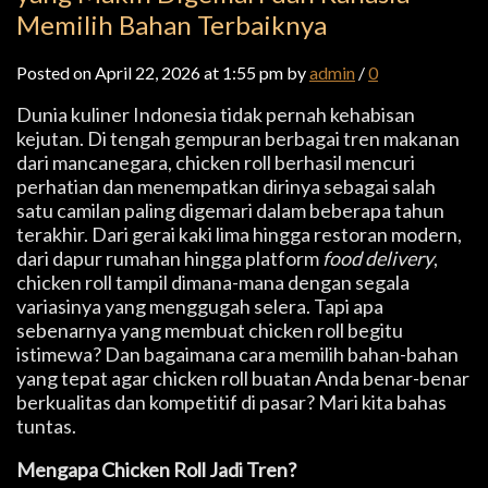
Memilih Bahan Terbaiknya
Posted on April 22, 2026 at 1:55 pm by
admin
/
0
Dunia kuliner Indonesia tidak pernah kehabisan
kejutan. Di tengah gempuran berbagai tren makanan
dari mancanegara, chicken roll berhasil mencuri
perhatian dan menempatkan dirinya sebagai salah
satu camilan paling digemari dalam beberapa tahun
terakhir. Dari gerai kaki lima hingga restoran modern,
dari dapur rumahan hingga platform
food delivery
,
chicken roll tampil dimana-mana dengan segala
variasinya yang menggugah selera. Tapi apa
sebenarnya yang membuat chicken roll begitu
istimewa? Dan bagaimana cara memilih bahan-bahan
yang tepat agar chicken roll buatan Anda benar-benar
berkualitas dan kompetitif di pasar? Mari kita bahas
tuntas.
Mengapa Chicken Roll Jadi Tren?