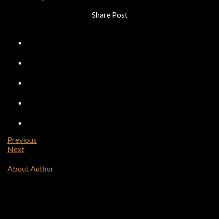
Share Post
Previous
Next
About Author