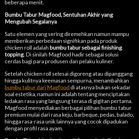
beberapa menit.
Bumbu Tabur Magfood, Sentuhan Akhir yang
Mengubah Segalanya
Satu elemen yang sering diremehkan namun mampu
memberikan perbedaan signifikan pada produk
chicken roll adalah
bumbu tabur sebagai finishing
topping
. Di sinilah Magfood hadir sebagai solusi
cerdas bagi para produsen dan pelaku kuliner.
Setelah chicken roll selesai digoreng atau dipanggang
hingga kulitnya keemasan sempurna, menambahkan
bumbu tabur dari Magfood
di atasnya bukan sekadar
soal estetika, namun ini adalah tentang menciptakan
ledakan rasa yang langsung terasa di gigitan pertama.
Magfood menyediakan berbagai pilihan bumbu tabur
premium mulai dari rasa keju, barbeque, pedas, balado,
hingga rasa-rasa unik lainnya yang cocok dipadukan
dengan profil rasa ayam.