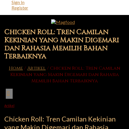
Sign In
Register
Chicken Roll: Tren Camilan
Kekinian yang Makin Digemari
dan Rahasia Memilih Bahan
Terbaiknya
Home
/
Artikel
/
Chicken Roll: Tren Camilan
Kekinian yang Makin Digemari dan Rahasia
Memilih Bahan Terbaiknya
Artikel
Chicken Roll: Tren Camilan Kekinian
yang Makin Digemari dan Rahasia