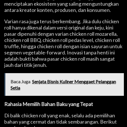
menciptakan ekosistem yang saling menguntungkan
antara kreator konten, produsen, dan konsumen.
Varian rasa juga terus berkembang. Jika dulu chicken
roll hanya dikenal dalam versi original dan keju, kini
pasar dipenuhi dengan varian chicken roll mozarella,
chicken roll BBQ, chicken roll pedas level, chicken roll
truffle, hingga chicken roll dengan isian sayuran untuk
segmen vegetable-forward. Inovasi tanpa henti ini
adalah bukti bahwa pasar chicken roll masih sangat
jauh dari titik jenuh.
Baca Juga
Senjata Bisnis Kuliner Menggaet Pelanggan
Setia
Rahasia Memilih Bahan Baku yang Tepat
Di balik chicken roll yang enak, selalu ada pemilihan
bahan yang cermat dan tidak sembarangan. Berikut