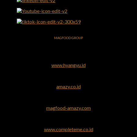
MAGFOOD GROUP
www.hyangyu.id
amazy.co.id
magfood-amazy.com
www.completeme.co.id