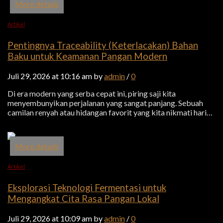
More details
Artikel
Pentingnya Traceability (Keterlacakan) Bahan
Baku untuk Keamanan Pangan Modern
Juli 29, 2026 at 10:16 am by
admin
/
0
Di era modern yang serba cepat ini, piring saji kita
menyembunyikan perjalanan yang sangat panjang. Sebuah
camilan renyah atau hidangan favorit yang kita nikmati hari…
More details
Artikel
Eksplorasi Teknologi Fermentasi untuk
Mengangkat Cita Rasa Pangan Lokal
Juli 29, 2026 at 10:09 am by
admin
/
0