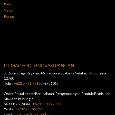
Karir
News
Resep
PT MAGFOOD INOVASI PANGAN
Jl. Duren Tiga Raya no. 46, Pancoran, Jakarta Selatan - Indonesia
12760
Telp :
+6221-791 93162
(Ext 101)
.
Order Partai besar/Perusahaan, Pengembangan Produk/Bisnis dan
Makloon hubungi :
Sales B2B (Nina) :
+62811-1397-161
Yanty :
+62816-866-251
Email :
cs.amazy@magfood.com