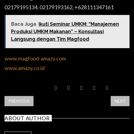
02179195134, 02179193162, +628111347161
Baca Juga
Ikuti Seminar UMKM: “Manajemen
Produksi UMKM Makanan” – Konsultasi
Langsung dengan Tim Magfood
www.magfood-amazy.com
www.amazy.co.id
SHARE POST
PREVIOUS
NEXT
ABOUT AUTHOR
ADMIN