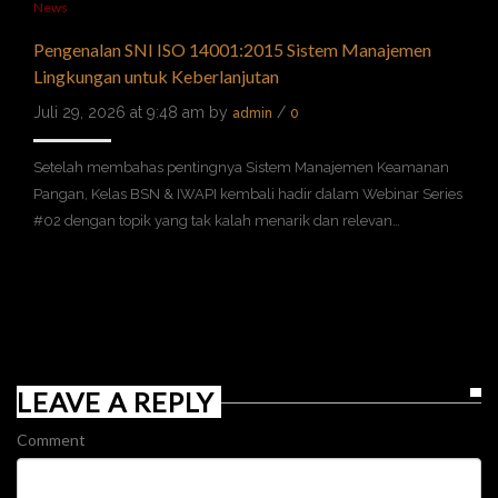
News
Pengenalan SNI ISO 14001:2015 Sistem Manajemen
Lingkungan untuk Keberlanjutan
Juli 29, 2026 at 9:48 am by
/
admin
0
Setelah membahas pentingnya Sistem Manajemen Keamanan
Pangan, Kelas BSN & IWAPI kembali hadir dalam Webinar Series
#02 dengan topik yang tak kalah menarik dan relevan…
LEAVE A REPLY
Comment