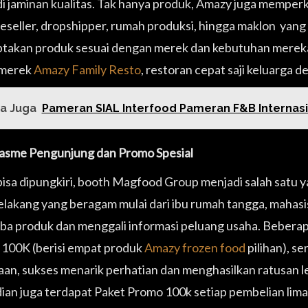
i jaminan kualitas. Tak hanya produk, Amazy juga memper
reseller, dropshipper, rumah produksi, hingga maklon ya
takan produk sesuai dengan merek dan kebutuhan mereka
 merek
Amazy Family Resto
, restoran cepat saji keluarga d
a Juga
Pameran SIAL Interfood Pameran F&B Internasi
asme Pengunjung dan Promo Spesial
bisa dipungkiri, booth Magfood Group menjadi salah satu y
belakang yang beragam mulai dari ibu rumah tangga, mahasis
a produk dan menggali informasi peluang usaha. Beberapa
100K (berisi empat produk
Amazy frozen food
pilihan), s
aan, sukses menarik perhatian dan menghasilkan ratusan l
an juga terdapat Paket Promo 100k setiap pembelian li