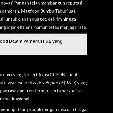
Inovasi Pangan telah membangun reputasi
lama pameran, Magfood Bumbu Tabur juga
i) untuk olahan nugget, es krim hingga
ng ingin efisiensi namun tetap menjaga rasa.
Food Dalam Pameran F&B yang
emix yang tersertifikasi CPPOB, sudah
i divisi research &
development
(R&D) yang
rasa dan tren terbaru serta berkualitas
 multinasional.
 mendapatkan produk dengan rasa dan harga