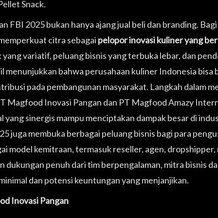
ellet Snack.
n FBI 2025 bukan hanya ajang jual beli dan branding. Ba
memperkuat citra sebagai
pelopor inovasi kuliner yang berk
 yang variatif, peluang bisnis yang terbuka lebar, dan pe
il menunjukkan bahwa perusahaan kuliner Indonesia bisa be
tribusi pada pembangunan masyarakat. Langkah dalam 
PT Magfood Inovasi Pangan dan PT Magfood Amazy Intern
al yang sinergis mampu menciptakan dampak besar di indus
25 juga membuka berbagai peluang bisnis bagi para pen
ai model kemitraan, termasuk reseller, agen, dropshipper, 
 dukungan penuh dari tim berpengalaman, mitra bisnis
minimal dan potensi keuntungan yang menjanjikan.
d Inovasi Pangan