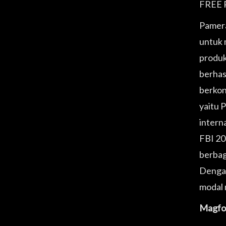
FREE P
Pamera
untuk 
produk
berhas
berkon
yaitu 
intern
FBI 20
berbag
Dengan
modal 
Magfoo