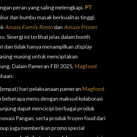
ngan peran yang saling melengkapi.
PT
bur dan bumbu masak berkualitas tinggi,
ek
Amazy Family Resto
dan
Amazy Frozen
inergi ini terlihat jelas dalam booth
iri dan tidak hanya menampilkan
display
masing-masing untuk menciptakan
njung. Dalam Pameran FBI 2025,
Magfood
ahaan.
 (empat) hari pelaksanaan pameran
Magfood
 beberapa menu dengan maksud kolaborasi
jung dapat mencicipi berbagai produk
vasi Pangan, serta produk frozen food dari
oup juga memberikan promo special