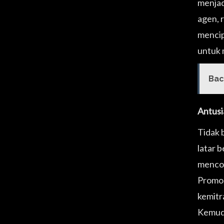
menjad
agen, 
mencip
untuk
Bac
Antusi
Tidak 
latar 
mencob
Promo 
kemitr
Kemudi