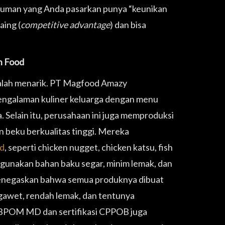
numan yang Anda pasarkan punya “keunikan
aing (
competitive advantage
) dan bisa
n Food
 kalah menarik. PT Magfood Amazy
galaman kuliner keluarga dengan menu
. Selain itu, perusahaan ini juga memproduksi
 beku berkualitas tinggi. Mereka
d
, seperti chicken nugget, chicken katsu, fish
ggunakan bahan baku segar, minim lemak, dan
 menegaskan bahwa semua produknya dibuat
engawet, rendah lemak, dan tentunya
dar BPOM MD dan sertifikasi CPPOB juga