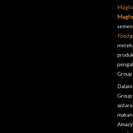
Magfo
Magfoo
semen
Food
y
mereka
produk
pengal
Group 
Dalam 
Group
antar
makana
Amazy.