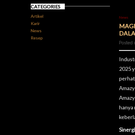
CATEGORIES
Artikel
News
Karir
MAGF
News
DALA
Resep
Posted 
Indust
2025 y
perhat
Amazy 
Amazy 
hanya 
keberl
Sinerg