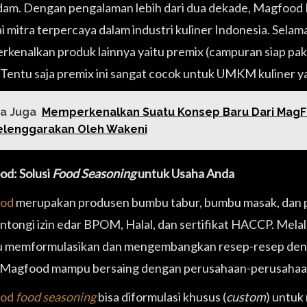
am. Dengan pengalaman lebih dari dua dekade, Magfood 
i mitra terpercaya dalam industri kuliner Indonesia. Se
kenalkan produk lainnya yaitu premix (campuran siap paka
 Tentu saja premix ini sangat cocok untuk UMKM kuliner ya
a Juga
Memperkenalkan Suatu Konsep Baru Dari Mag
elenggarakan Oleh Wakeni
d: Solusi
Food Seasoning
untuk Usaha Anda
od
merupakan produsen bumbu tabur, bumbu masak, dan pr
tongi izin edar BPOM, Halal, dan sertifikat HACCP. Melalu
memformulasikan dan mengembangkan resep-resep dengan 
, Magfood mampu bersaing dengan perusahaan-perusahaan
ood
food seasoning
bisa diformulasi khusus (
custom
) untuk