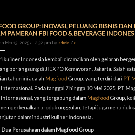
OOD GROUP: INOVASI, PELUANG BISNIS DA
M PAMERAN FBI FOOD & BEVERAGE INDONESI
on Mei 13, 2025 at 2:32 pm by
/
admin
0
ri kuliner Indonesia kembali diramaikan oleh gelaran berg
ang berlangsung di JIEXPO Kemayoran, Jakarta. Salah sat
ian tahun ini adalah
Magfood
Group, yang terdiri dari
PT M
Internasional. Pada tanggal 7 hingga 10 Mei 2025, PT M
Internasional, yang tergabung dalam
Magfood
Group, kei
memperkenalkan produk unggulan, tetapi juga menunjukkan
anjutan dalam industri kuliner Indonesia.
i Dua Perusahaan dalam Magfood Group