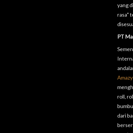
yang d
rasa” 
disesu
PT Mag
Sement
Intern
andala
Amazy
mengha
roll, 
bumbu 
dari b
berser