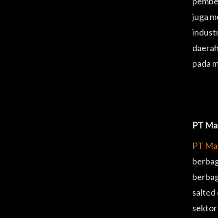
pembel
juga m
industr
daerah
pada m
PT Mag
PT Mag
berbag
berbag
salted
sektor