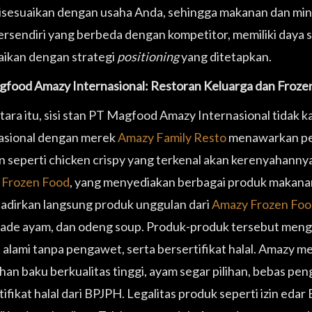
isesuaikan dengan usaha Anda, sehingga makanan dan mi
tersendiri yang berbeda dengan kompetitor, memiliki daya s
aikan dengan strategi
positioning
yang ditetapkan.
food Amazy Internasional: Restoran Keluarga dan Froze
ara itu, sisi stan PT Magfood Amazy Internasional tidak
asional dengan merek
Amazy Family Resto
menawarkan pen
n seperti chicken crispy yang terkenal akan kerenyahannya
 Frozen Food
, yang menyediakan berbagai produk makanan
dirkan langsung produk unggulan dari
Amazy Frozen Foo
rolade ayam, dan odeng soup. Produk-produk tersebut men
alami tanpa pengawet, serta bersertifikat halal. Amazy
ahan baku berkualitas tinggi, ayam segar pilihan, bebas p
tifikat halal dari BPJPH. Legalitas produk seperti izin e