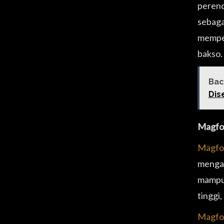
perend
sebaga
memper
bakso.
Bac
Dis
Magfoo
Magfo
mengan
mampu 
tinggi
Magf