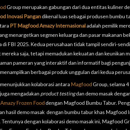
od
Group merupakan gabungan dari dua entitas kuliner de
d Inovasi Pangan
dikenal luas sebagai produsen bumbu ta
tara
PT Magfood Amazy Internasional
adalah pemilik mer
ang menargetkan segmen keluarga dan pasar makanan beku. S
 di FBI 2025. Kedua perusahaan tidak tampil sendiri-send
 mereka saja, tetapi memadukan kekuatan dan keunikan 
aman pameran yang interaktif dan informatif bagi pengu
menampilkan berbagai produk unggulan dari kedua perus
menunjukkan kolaborasi antara
Magfood
Group, selama 4
 juga mengadakan
product testing
dan demo masak dengan
a
Amazy Frozen Food
dengan Magfood Bumbu Tabur. Pengun
n hasil demo masak dengan bumbu tabur khas Magfood Ino
 Tentunya dengan kolaborasi demo masak ini, Magfood Gr