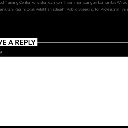
od Training Center konsisten dan komitmen membangun komunitas Wiraus
anjutan. Kali ini topik Pelatihan adalah “Public Speaking for Profesional” ya
VE A REPLY
t