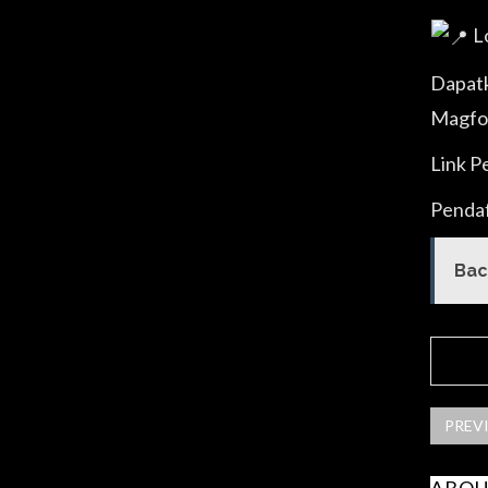
Lo
Dapatk
Magfo
Link P
Pendaf
Bac
SHA
PREV
ABOU