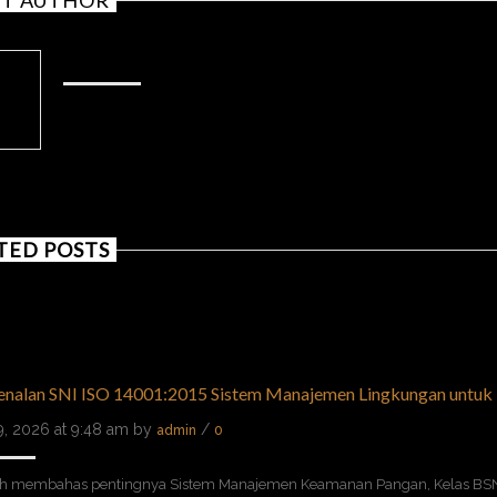
ADMIN
TED POSTS
nalan SNI ISO 14001:2015 Sistem Manajemen Lingkungan untuk 
29, 2026 at 9:48 am by
/
admin
0
ah membahas pentingnya Sistem Manajemen Keamanan Pangan, Kelas BSN 