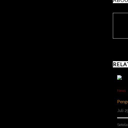
RELA
News
Penge
Juli 
Setel