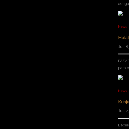
dengan
News
Halal
Juli 
PASAR
para 
News
Kunju
Juli 
Beber