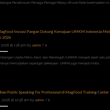
abangsa Persekutuan Peniaga-Peniaga Melayu Brunei Pada kesempatan ini
agfood Inovasi Pangan Dukung Kemajuan UMKM Indonesia Melal
o 2026
2, 2026 at 1:18 pm by
/
admin
0
mbangan Usaha Mikro, Kecil, dan Menengah (UMKM) menjadi salah satu pi
 hanya menciptakan lapangan pekerjaan, UMKM juga menjadi motor…
ihan Public Speaking For Profesional di MagFood Training Center
2, 2026 at 10:56 am by
/
admin
0