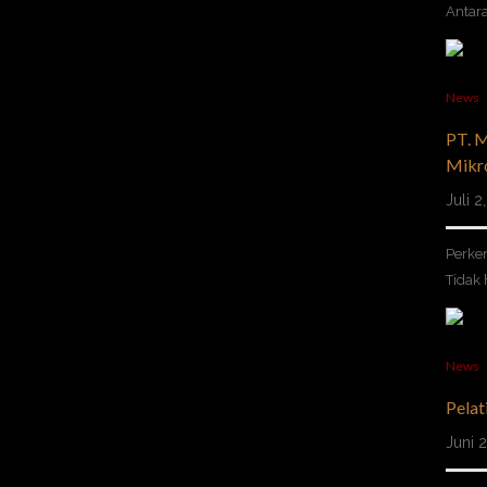
Antar
News
PT. M
Mikr
Juli 
Perke
Tidak
News
Pelat
Juni 