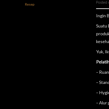
Posted 
Resep
Ingin 
Suatu 
produk
keseha
Yuk, I
Pelati
– Ruan
– Stan
– Hygi
– Alur