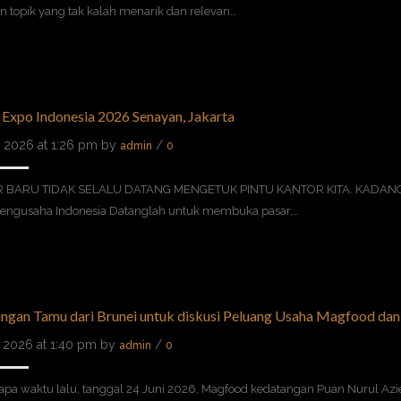
 topik yang tak kalah menarik dan relevan…
 Expo Indonesia 2026 Senayan, Jakarta
8, 2026 at 1:26 pm by
/
admin
0
 BARU TIDAK SELALU DATANG MENGETUK PINTU KANTOR KITA. KADANG, 
pengusaha Indonesia Datanglah untuk membuka pasar,…
ngan Tamu dari Brunei untuk diskusi Peluang Usaha Magfood da
2, 2026 at 1:40 pm by
/
admin
0
apa waktu lalu, tanggal 24 Juni 2026, Magfood kedatangan Puan Nurul Az