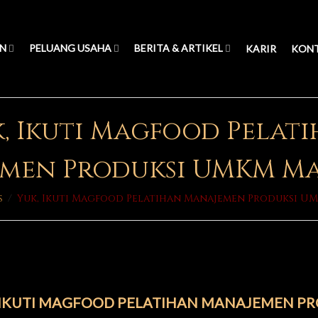
N
PELUANG USAHA
BERITA & ARTIKEL
KARIR
KON
, Ikuti Magfood Pelat
men Produksi UMKM M
s
/
Yuk, Ikuti Magfood Pelatihan Manajemen Produksi U
 IKUTI MAGFOOD PELATIHAN MANAJEMEN P