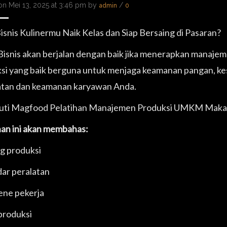
on Mei 13, 2025 at 3:46 pm by
/
admin
0
Bisnis Kulinermu Naik Kelas dan Siap Bersaing di Pasaran?
Bisnis akan berjalan dengan baik jika menerapkan manaje
si yang baik berguna untuk menjaga keamanan pangan, k
tan dan keamanan karyawan Anda.
kuti Magfood Pelatihan Manajemen Produksi UMKM Maka
han ini akan membahas:
g produksi
dar peralatan
ene pekerja
 produksi