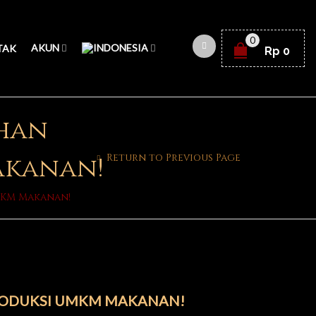
0
AKUN
TAK
Rp
0
ihan
Return to Previous Page
akanan!
MKM Makanan!
RODUKSI UMKM MAKANAN!