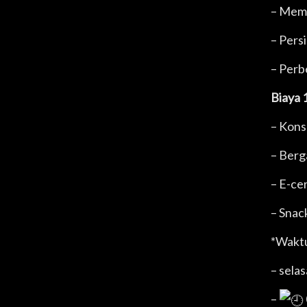
– Memb
– Pers
– Perb
Biaya 
– Kons
– Ber
– E-cer
– Snac
*Waktu
– selas
–