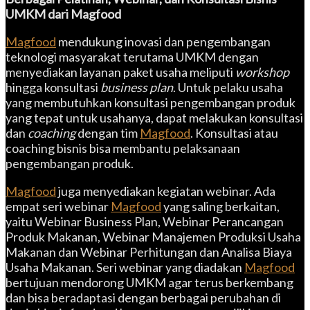
UMKM dari Magfood
Magfood
mendukung inovasi dan pengembangan
teknologi masyarakat terutama UMKM dengan
menyediakan layanan paket usaha meliputi
workshop
hingga konsultasi
business plan
. Untuk pelaku usaha
yang membutuhkan konsultasi pengembangan produk
yang tepat untuk usahanya, dapat melakukan konsultasi
dan
coaching
dengan tim
Magfood
. Konsultasi atau
coaching bisnis bisa membantu pelaksanaan
pengembangan produk.
Magfood
juga menyediakan kegiatan webinar. Ada
empat seri webinar
Magfood
yang saling berkaitan,
yaitu Webinar Business Plan, Webinar Perancangan
Produk Makanan, Webinar Manajemen Produksi Usaha
Makanan dan Webinar Perhitungan dan Analisa Biaya
Usaha Makanan. Seri webinar yang diadakan
Magfood
bertujuan mendorong UMKM agar terus berkembang
dan bisa beradaptasi dengan berbagai perubahan di