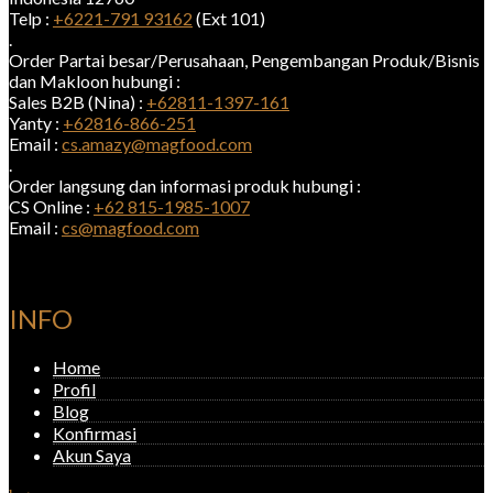
Telp :
+6221-791 93162
(Ext 101)
.
Order Partai besar/Perusahaan, Pengembangan Produk/Bisnis
dan Makloon hubungi :
Sales B2B (Nina) :
+62811-1397-161
Yanty :
+62816-866-251
Email :
cs.amazy@magfood.com
.
Order langsung dan informasi produk hubungi :
CS Online :
+62 815-1985-1007
Email :
cs@magfood.com
INFO
Home
Profil
Blog
Konfirmasi
Akun Saya