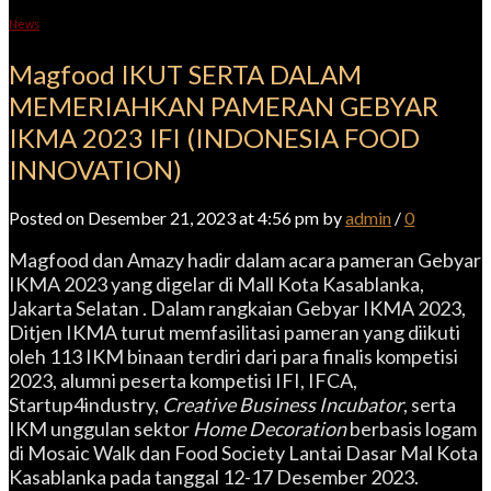
News
Magfood IKUT SERTA DALAM
MEMERIAHKAN PAMERAN GEBYAR
IKMA 2023 IFI (INDONESIA FOOD
INNOVATION)
Posted on Desember 21, 2023 at 4:56 pm by
admin
/
0
Magfood dan Amazy hadir dalam acara pameran Gebyar
IKMA 2023 yang digelar di Mall Kota Kasablanka,
Jakarta Selatan . Dalam rangkaian Gebyar IKMA 2023,
Ditjen IKMA turut memfasilitasi pameran yang diikuti
oleh 113 IKM binaan terdiri dari para finalis kompetisi
2023, alumni peserta kompetisi IFI, IFCA,
Startup4industry,
Creative Business Incubator
, serta
IKM unggulan sektor
Home Decoration
berbasis logam
di Mosaic Walk dan Food Society Lantai Dasar Mal Kota
Kasablanka pada tanggal 12-17 Desember 2023.