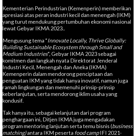
Kementerian Perindustrian (Kemenperin) memberikan
apresiasi atas peran industri kecil dan menengah (IKM)
yang turut mendukung pertumbuhan ekonomi nasional
lewat Gebyar IKMA 2023..
Mengusung tema “
Innovate Locally, Thrive Globally:
Building Sustainable Ecosystem through Small and
Medium Industries
“, Gebyar IKMA 2023 sebagai
komitmen dan langkah nyata Direktorat Jenderal
Industri Kecil, Menengah dan Aneka (IKMA)
Kemenperin dalam mendorong penciptaan dan
penguatan IKM yang tidak hanya inovatif, namun juga
ramah lingkungan dan memenuhi prinsip-prinsip
keberlanjutan, serta mendorong iklim usaha yang
kondusif.
Tak hanya itu, sebagai kelanjutan dari program
penghargaan ini
,
Ditjen IKMA juga mengadakan
program mentoring lanjutan serta temu bisnis (
business
matching)
antara IKM peserta
food camp
IFI 2021-