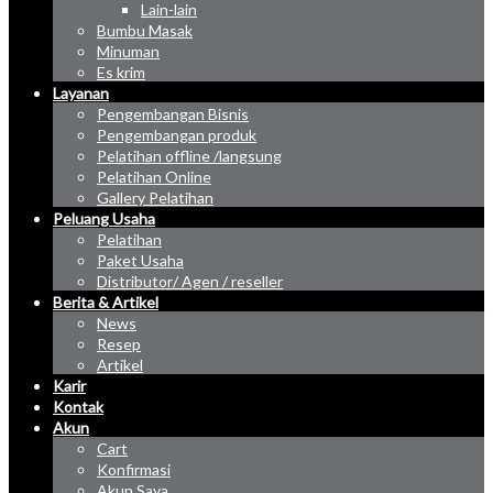
Lain-lain
Bumbu Masak
Minuman
Es krim
Layanan
Pengembangan Bisnis
Pengembangan produk
Pelatihan offline /langsung
Pelatihan Online
Gallery Pelatihan
Peluang Usaha
Pelatihan
Paket Usaha
Distributor/ Agen / reseller
Berita & Artikel
News
Resep
Artikel
Karir
Kontak
Akun
Cart
Konfirmasi
Akun Saya