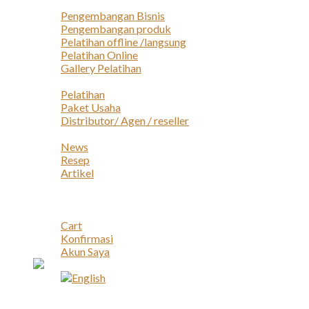
Layanan
Pengembangan Bisnis
Pengembangan produk
Pelatihan offline /langsung
Pelatihan Online
Gallery Pelatihan
Peluang Usaha
Pelatihan
Paket Usaha
Distributor/ Agen / reseller
Berita & Artikel
News
Resep
Artikel
Karir
Kontak
Akun
Cart
Konfirmasi
Akun Saya
Account