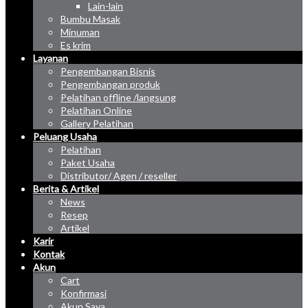
Lain-lain
Bumbu Masak
Minuman
Es krim
Layanan
Pengembangan Bisnis
Pengembangan produk
Pelatihan offline /langsung
Pelatihan Online
Gallery Pelatihan
Peluang Usaha
Pelatihan
Paket Usaha
Distributor/ Agen / reseller
Berita & Artikel
News
Resep
Artikel
Karir
Kontak
Akun
Cart
Konfirmasi
Akun Saya