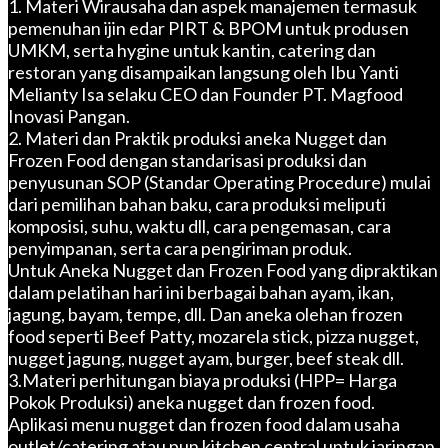
1. Materi Wirausaha dan aspek manajemen termasuk
pemenuhan ijin edar PIRT & BPOM untuk produsen
UMKM, serta hygine untuk kantin, catering dan
restoran yang disampaikan langsung oleh Ibu Yanti
Melianty Isa selaku CEO dan Founder PT. Magfood
Inovasi Pangan.
2. Materi dan Praktik produksi aneka Nugget dan
Frozen Food dengan standarisasi produksi dan
penyusunan SOP (Standar Operating Procedure) mulai
dari pemilihan bahan baku, cara produksi meliputi
komposisi, suhu, waktu dll, cara pengemasan, cara
penyimpanan, serta cara pengiriman produk.
Untuk Aneka Nugget dan Frozen Food yang dipraktikan
dalam pelatihan hari ini berbagai bahan ayam, ikan,
jagung, bayam, tempe, dll. Dan aneka olehan frozen
food seperti Beef Patty, mozarela stick, pizza nugget,
nugget jagung, nugget ayam, burger, beef steak dll.
3.Materi perhitungan biaya produksi (HPP= Harga
Pokok Produksi) aneka nugget dan frozen food.
Aplikasi menu nugget dan frozen food dalam usaha
outlet/catering atau pun kitchen central untuk jaringan