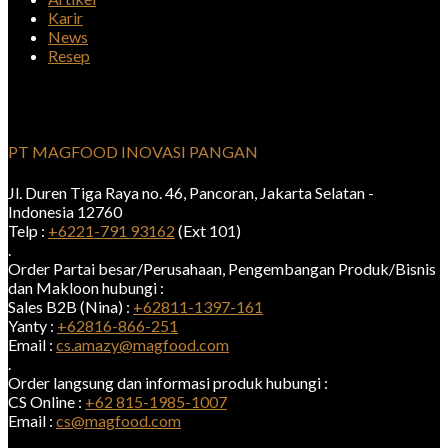
Karir
News
Resep
PT MAGFOOD INOVASI PANGAN
Jl. Duren Tiga Raya no. 46, Pancoran, Jakarta Selatan -
Indonesia 12760
Telp :
+6221-791 93162
(Ext 101)
.
Order Partai besar/Perusahaan, Pengembangan Produk/Bisnis
dan Makloon hubungi :
Sales B2B (Nina) :
+62811-1397-161
Yanty :
+62816-866-251
Email :
cs.amazy@magfood.com
.
Order langsung dan informasi produk hubungi :
CS Online :
+62 815-1985-1007
Email :
cs@magfood.com