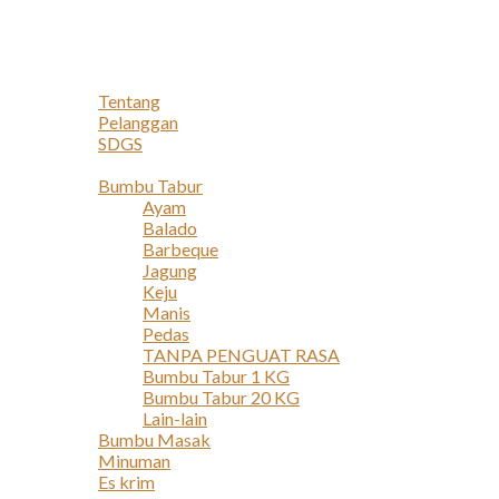
Navigation
Home
Profil
Tentang
Pelanggan
SDGS
Produk
Bumbu Tabur
Ayam
Balado
Barbeque
Jagung
Keju
Manis
Pedas
TANPA PENGUAT RASA
Bumbu Tabur 1 KG
Bumbu Tabur 20 KG
Lain-lain
Bumbu Masak
Minuman
Es krim