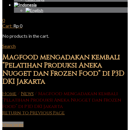
0
Cart:
Rp
0
No products in the cart.
Search
Magfood mengadakan kembali
“Pelatihan Produksi Aneka
Nugget dan Frozen Food” di P3D
DKI Jakarta
Home
/
News
/
Magfood mengadakan kembali
“Pelatihan Produksi Aneka Nugget dan Frozen
Food” di P3D DKI Jakarta
Return to Previous Page
View large