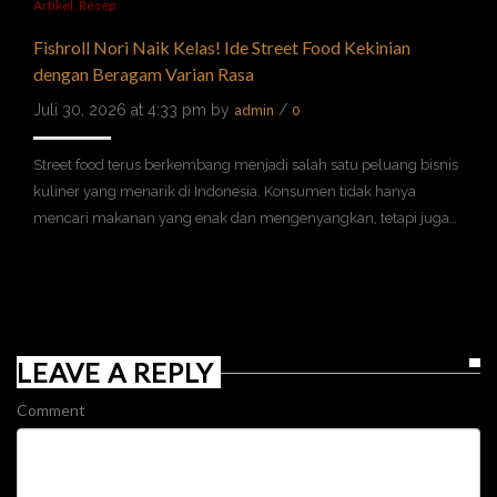
Artikel
,
Resep
Fishroll Nori Naik Kelas! Ide Street Food Kekinian
dengan Beragam Varian Rasa
Juli 30, 2026 at 4:33 pm by
/
admin
0
Street food terus berkembang menjadi salah satu peluang bisnis
kuliner yang menarik di Indonesia. Konsumen tidak hanya
mencari makanan yang enak dan mengenyangkan, tetapi juga…
LEAVE A REPLY
Comment