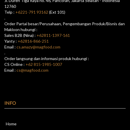
Jl. Duren Tiga Raya no. 46, Pancoran, Jakarta Selatan - Indonesia
12760
Telp :
+6221-791 93162
(Ext 101)
.
Order Partai besar/Perusahaan, Pengembangan Produk/Bisnis dan
Makloon hubungi :
Sales B2B (Nina) :
+62811-1397-161
Yanty :
+62816-866-251
Email :
cs.amazy@magfood.com
.
Order langsung dan informasi produk hubungi :
CS Online :
+62 815-1985-1007
Email :
cs@magfood.com
INFO
Home