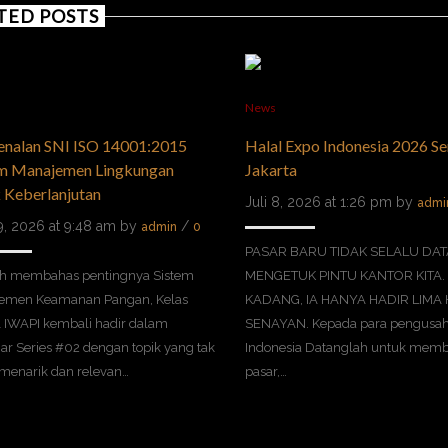
TED POSTS
News
enalan SNI ISO 14001:2015
Halal Expo Indonesia 2026 Se
em Manajemen Lingkungan
Jakarta
 Keberlanjutan
Juli 8, 2026 at 1:26 pm by
admi
29, 2026 at 9:48 am by
/
admin
0
PASAR BARU TIDAK SELALU DA
ah membahas pentingnya Sistem
MENGETUK PINTU KANTOR KITA.
emen Keamanan Pangan, Kelas
KADANG, IA HANYA HADIR LIMA 
 IWAPI kembali hadir dalam
SENAYAN. Kepada para pengusa
r Series #02 dengan topik yang tak
Indonesia Datanglah untuk mem
 menarik dan relevan…
pasar,…