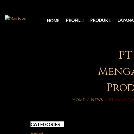
PROFIL
PRODUK
LAYANA
HOME
PT
Menga
Prod
Home
/
News
/
PT MagFoo
CATEGORIES
Artikel