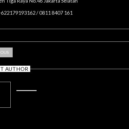
ren Tiga Raya No.46 Jakarta Selatan
 +622179193162 / 0811 8407 161
RE POST
IOUS
T AUTHOR
ADMIN