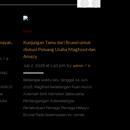
News
News
nayan,
Kunjungan Tamu dari Brunei untuk
PT. Magfood
diskusi Peluang Usaha Magfood dan
Dukung Kem
Amazy
Melalui Fes
/
n
0
Perlindunga
Juli 2, 2026 at 1:40 pm by
/
admin
0
Juli 2, 2026 
TANG
Beberapa waktu lalu, tanggal 24 Juni
HARI DI
2026, Magfood kedatangan Puan Nurul
Perkembangan 
ha
Aziemah binti Hamidon Setiausaha
Menengah (UM
buka
Perdangangan Antarabangsa
pilar pentin
Persekutuan Peniaga-Peniaga Melayu
ekonomi Indon
Brunei Pada kesempatan ini, owner…
menciptakan 
juga menjadi 