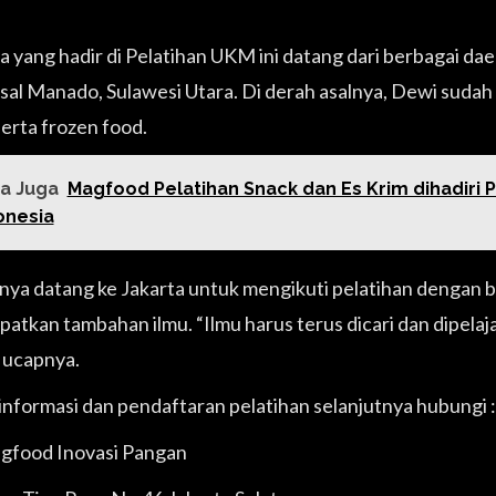
a yang hadir di Pelatihan UKM ini datang dari berbagai dae
al Manado, Sulawesi Utara. Di derah asalnya, Dewi sud
serta frozen food.
a Juga
Magfood Pelatihan Snack dan Es Krim dihadiri 
onesia
nya datang ke Jakarta untuk mengikuti pelatihan dengan bi
tkan tambahan ilmu. “Ilmu harus terus dicari dan dipelajari
” ucapnya.
informasi dan pendaftaran pelatihan selanjutnya hubungi :
gfood Inovasi Pangan