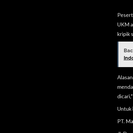
Pesert
UKM as
kripik 
Bac
Ind
Alasan
mendapa
dicari,
Untuk 
PT. Ma