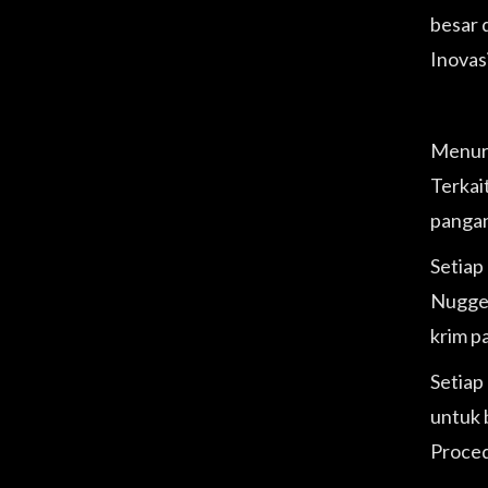
besar 
Inovas
Menuru
Terkai
pangan
Setiap
Nugget
krim p
Setiap
untuk 
Procedu