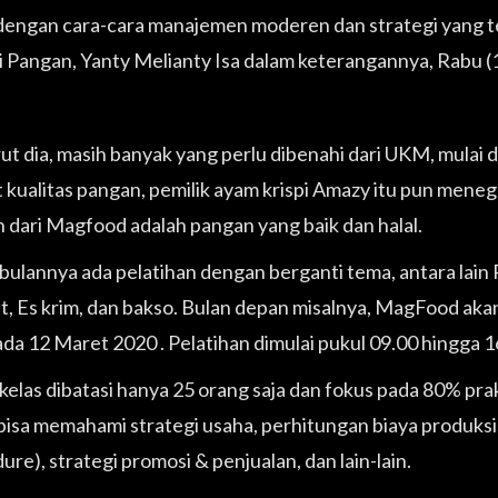
dengan cara-cara manajemen moderen dan strategi yang 
i Pangan, Yanty Melianty Isa dalam keterangannya, Rabu (
t dia, masih banyak yang perlu dibenahi dari UKM, mulai
t kualitas pangan, pemilik ayam krispi Amazy itu pun mene
 dari Magfood adalah pangan yang baik dan halal.
 bulannya ada pelatihan dengan berganti tema, antara lain
, Es krim, dan bakso. Bulan depan misalnya, MagFood ak
ada 12 Maret 2020 . Pelatihan dimulai pukul 09.00 hingga 
 kelas dibatasi hanya 25 orang saja dan fokus pada 80% p
bisa memahami strategi usaha, perhitungan biaya produks
re), strategi promosi & penjualan, dan lain-lain.