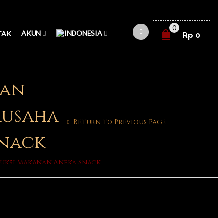
0
AKUN
TAK
Rp
0
gan
ausaha
Return to Previous Page
Snack
uksi Makanan Aneka Snack