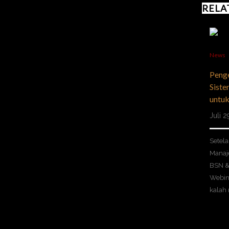
RELA
News
Peng
Sist
untuk
Juli 
Setel
Manaj
BSN &
Webina
kalah