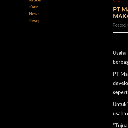
News
Karir
PT M
News
MAKA
Resep
Posted 
Usaha 
berbag
PT Mag
develo
sepert
Untuk 
usaha 
“Tujua