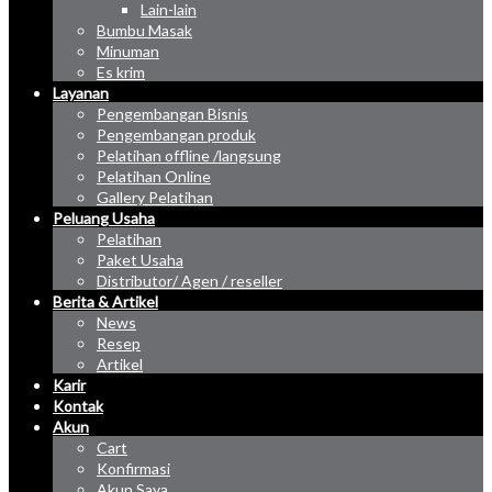
Lain-lain
Bumbu Masak
Minuman
Es krim
Layanan
Pengembangan Bisnis
Pengembangan produk
Pelatihan offline /langsung
Pelatihan Online
Gallery Pelatihan
Peluang Usaha
Pelatihan
Paket Usaha
Distributor/ Agen / reseller
Berita & Artikel
News
Resep
Artikel
Karir
Kontak
Akun
Cart
Konfirmasi
Akun Saya