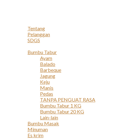
Navigation
Home
Profil
Tentang
Pelanggan
SDGS
Produk
Bumbu Tabur
Ayam
Balado
Barbeque
Jagung
Keju
Manis
Pedas
TANPA PENGUAT RASA
Bumbu Tabur 1 KG
Bumbu Tabur 20 KG
Lain-lain
Bumbu Masak
Minuman
Es krim