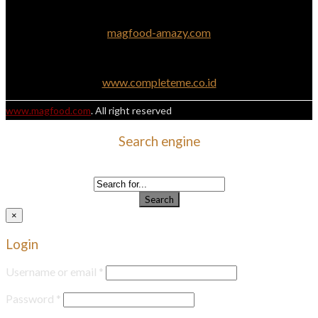
magfood-amazy.com
www.completeme.co.id
www.magfood.com
. All right reserved
Search engine
Use this form to find things you need on this site
Search
×
Login
Username or email
*
Password
*