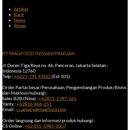
Artikel
Karir
News
Resep
PT MAGFOOD INOVASI PANGAN
Jl. Duren Tiga Raya no. 46, Pancoran, Jakarta Selatan -
Indonesia 12760
Telp :
+6221-791 93162
(Ext 101)
.
Order Partai besar/Perusahaan, Pengembangan Produk/Bisnis
dan Makloon hubungi :
Sales B2B (Nina) :
+62811-1397-161
Yanty :
+62816-866-251
Email :
cs.amazy@magfood.com
.
Order langsung dan informasi produk hubungi :
CS Online :
+62 815-1985-1007