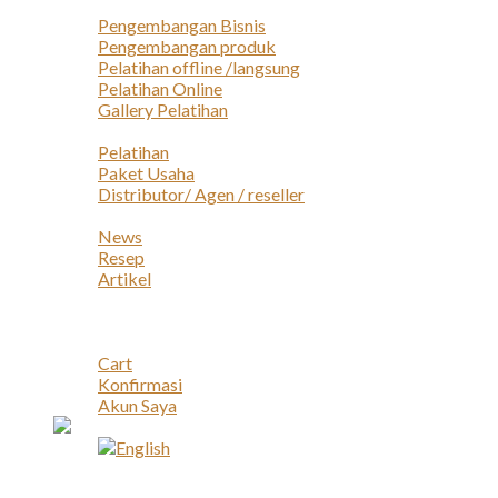
Layanan
Pengembangan Bisnis
Pengembangan produk
Pelatihan offline /langsung
Pelatihan Online
Gallery Pelatihan
Peluang Usaha
Pelatihan
Paket Usaha
Distributor/ Agen / reseller
Berita & Artikel
News
Resep
Artikel
Karir
Kontak
Akun
Cart
Konfirmasi
Akun Saya
Account