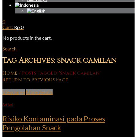
0
Cart:
Rp
0
No products in the cart.
Search
Tag Archives: snack camilan
Home
/
Posts tagged "snack camilan"
Return to Previous Page
View large
More details
Artikel
Risiko Kontaminasi pada Proses
Pengolahan Snack