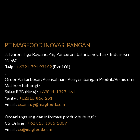
PT MAGFOOD INOVASI PANGAN
Jl. Duren Tiga Raya no. 46, Pancoran, Jakarta Selatan - Indonesia
12760
Telp :
+6221-791 93162
(Ext 101)
.
Order Partai besar/Perusahaan, Pengembangan Produk/Bisnis dan
Makloon hubungi :
Sales B2B (Nina) :
+62811-1397-161
Yanty :
+62816-866-251
Email :
cs.amazy@magfood.com
.
Order langsung dan informasi produk hubungi :
CS Online :
+62 815-1985-1007
Email :
cs@magfood.com