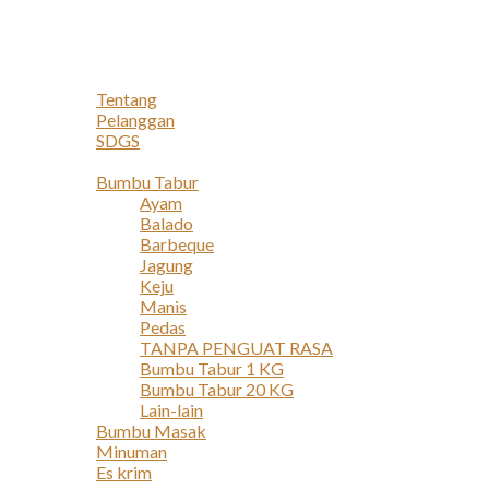
Navigation
Home
Profil
Tentang
Pelanggan
SDGS
Produk
Bumbu Tabur
Ayam
Balado
Barbeque
Jagung
Keju
Manis
Pedas
TANPA PENGUAT RASA
Bumbu Tabur 1 KG
Bumbu Tabur 20 KG
Lain-lain
Bumbu Masak
Minuman
Es krim