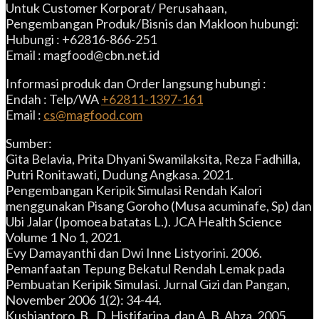
Untuk Customer Korporat/ Perusahaan,
Pengembangan Produk/Bisnis dan Makloon hubungi:
Hubungi : +62816-866-251
Email : magfood@cbn.net.id
Informasi produk dan Order langsung hubungi :
Endah : Telp/WA
+62811-1397-161
Email :
cs@magfood.com
Sumber:
Gita Belavia, Prita Dhyani Swamilaksita, Reza Fadhilla,
Putri Ronitawati, Dudung Angkasa. 2021.
Pengembangan Keripik Simulasi Rendah Kalori
menggunakan Pisang Goroho (Musa acuminafe, Sp) dan
Ubi Jalar (Ipomoea batatas L.). JCA Health Science
Volume 1 No 1, 2021.
Evy Damayanthi dan Dwi Inne Listyorini. 2006.
Pemanfaatan Tepung Bekatul Rendah Lemak pada
Pembuatan Keripik Simulasi. Jurnal Gizi dan Pangan,
November 2006 1(2): 34-44.
Kusbiantoro, B., D. Histifarina, dan A. B. Ahza. 2005.