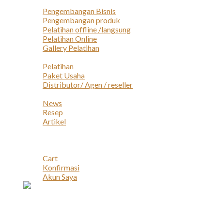
Layanan
Pengembangan Bisnis
Pengembangan produk
Pelatihan offline /langsung
Pelatihan Online
Gallery Pelatihan
Peluang Usaha
Pelatihan
Paket Usaha
Distributor/ Agen / reseller
Berita & Artikel
News
Resep
Artikel
Karir
Kontak
Akun
Cart
Konfirmasi
Akun Saya
Account