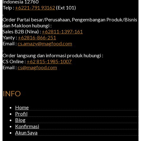
Indonesia 12760
Telp :
+6221-791 93162
(Ext 101)
.
Order Partai besar/Perusahaan, Pengembangan Produk/Bisnis
dan Makloon hubungi :
Sales B2B (Nina) :
+62811-1397-161
Yanty :
+62816-866-251
Email :
cs.amazy@magfood.com
.
Order langsung dan informasi produk hubungi :
CS Online :
+62 815-1985-1007
Email :
cs@magfood.com
INFO
Home
Profil
Blog
Konfirmasi
Akun Saya