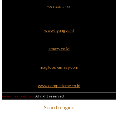
MAGFOOD GROUP
www.hyangyu.id
amazy.co.id
magfood-amazy.com
www.completeme.co.id
www.magfood.com
. All right reserved
Search engine