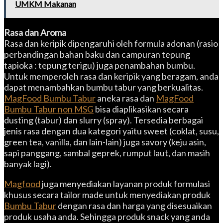
UMKM Makanan
Rasa dan Aroma
Rasa dan keripik dipengaruhi oleh formula adonan (rasio
perbandingan bahan baku dan campuran tepung
tapioka : tepung terigu) juga penambahan bumbu.
Untuk memperoleh rasa dan keripik yang beragam, anda
dapat menambahkan bumbu tabur yang berkualitas.
MagFood Bumbu Tabur
aneka rasa dan
MagFood
Bumbu Tabur non MSG
bisa diaplikasikan secara
dusting (tabur) dan slurry (spray). Tersedia berbagai
jenis rasa dengan dua kategori yaitu sweet (coklat, susu,
green tea, vanilla, dan lain-lain) juga savory (keju asin,
sapi panggang, sambal geprek, rumput laut, dan masih
banyak lagi).
Magfood
juga menyediakan layanan produk formulasi
khusus secara tailor made untuk menyediakan produk
Bumbu Tabur
dengan rasa dan harga yang disesuaikan
produk usaha anda. Sehingga produk snack yang anda