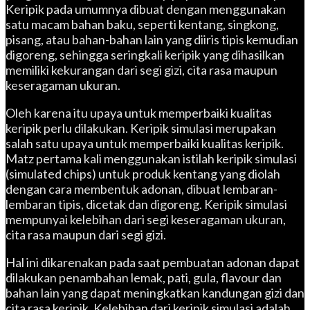
Keripik pada umumnya dibuat dengan menggunakan
satu macam bahan baku, seperti kentang, singkong,
pisang, atau bahan-bahan lain yang diiris tipis kemudian
digoreng, sehingga seringkali keripik yang dihasilkan
memiliki kekurangan dari segi gizi, cita rasa maupun
keseragaman ukuran.
Oleh karena itu upaya untuk memperbaiki kualitas
keripik perlu dilakukan. Keripik simulasi merupakan
salah satu upaya untuk memperbaiki kualitas keripik.
Matz pertama kali menggunakan istilah keripik simulasi
(simulated chips) untuk produk kentang yang diolah
dengan cara membentuk adonan, dibuat lembaran-
lembaran tipis, dicetak dan digoreng. Keripik simulasi
mempunyai kelebihan dari segi keseragaman ukuran,
cita rasa maupun dari segi gizi.
Hal ini dikarenakan pada saat pembuatan adonan dapat
dilakukan penambahan lemak, pati, gula, flavour dan
bahan lain yang dapat meningkatkan kandungan gizi dan
cita rasa keripik. Kelebihan dari keripik simulasi adalah