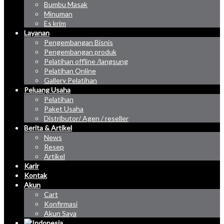
Bumbu Masak
Minuman
Es krim
Layanan
Pengembangan Bisnis
Pengembangan produk
Pelatihan offline /langsung
Pelatihan Online
Gallery Pelatihan
Peluang Usaha
Pelatihan
Paket Usaha
Distributor/ Agen / reseller
Berita & Artikel
News
Resep
Artikel
Karir
Kontak
Akun
Cart
Konfirmasi
Akun Saya