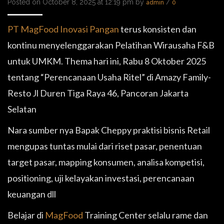
Posted on October 8, 2025 at 12:19 pm by
/
admin
0
PT MagFood Inovasi Pangan
terus konsisten dan
kontinu menyelenggarakan Pelatihan Wirausaha F&B
untuk UMKM. Thema hari ini, Rabu 8 Oktober 2025
tentang “Perencanaan Usaha Ritel” di Amazy Family-
Resto Jl Duren Tiga Raya 46, Pancoran Jakarta
Selatan
Nara sumber nya Bapak Cheppy praktisi bisnis Retail
mengupas tuntas mulai dari riset pasar, penentuan
target pasar, mapping konsumen, analisa kompetisi,
positioning, uji kelayakan investasi, perencanaan
keuangan dll
Belajar di
MagFood
Training Center selalu rame dan