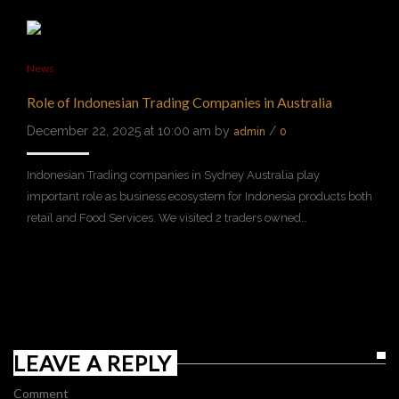
News
Role of Indonesian Trading Companies in Australia
December 22, 2025 at 10:00 am by
/
admin
0
Indonesian Trading companies in Sydney Australia play
important role as business ecosystem for Indonesia products both
retail and Food Services. We visited 2 traders owned…
LEAVE A REPLY
Comment