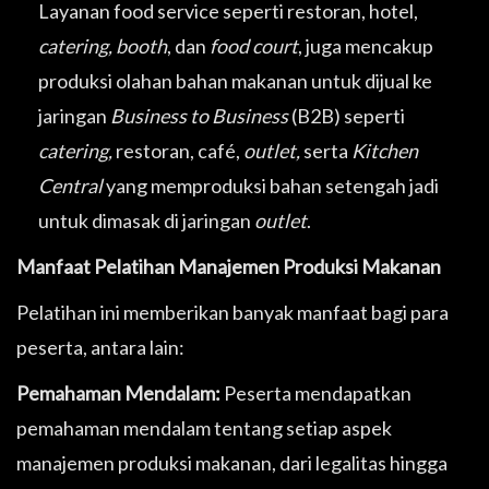
Layanan food service seperti restoran, hotel,
catering, booth
, dan
food court
, juga mencakup
produksi olahan bahan makanan untuk dijual ke
jaringan
Business to Business
(B2B) seperti
catering,
restoran, café,
outlet,
serta
Kitchen
Central
yang memproduksi bahan setengah jadi
untuk dimasak di jaringan
outlet
.
Manfaat Pelatihan Manajemen Produksi Makanan
Pelatihan ini memberikan banyak manfaat bagi para
peserta, antara lain:
Pemahaman Mendalam:
Peserta mendapatkan
pemahaman mendalam tentang setiap aspek
manajemen produksi makanan, dari legalitas hingga