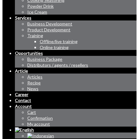
Cooking Seasoning
Powder Drink
Ice Cream
Services
Business Development
Product Development
Training
Offline/live training
Online training
Opportunities
Business Package
Distributors / agents / resellers
Article
Articles
Recipe
News
Career
Contact
Account
Cart
Confirmation
My account