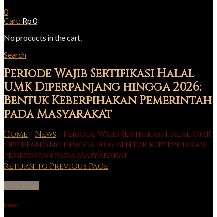
0
Cart:
Rp
0
No products in the cart.
Search
Periode Wajib Sertifikasi Halal
UMK Diperpanjang hingga 2026:
Bentuk Keberpihakan Pemerintah
pada Masyarakat
Home
/
News
/
Periode Wajib Sertifikasi Halal UMK
Diperpanjang hingga 2026: Bentuk Keberpihakan
Pemerintah pada Masyarakat
Return to Previous Page
View large
News