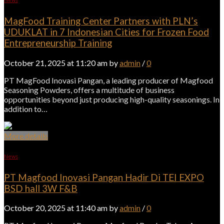
MagFood Training Center Partners with PLN’s
UDUKLAT in 7 Indonesian Cities for Frozen Food
Entrepreneurship Training
October 21, 2025 at 11:20 am by
admin
/
0
PT MagFood Inovasi Pangan, a leading producer of Magfood
Seasoning Powders, offers a multitude of business
opportunities beyond just producing high-quality seasonings. In
addition to…
More details
News
PT Magfood Inovasi Pangan Hadir Di TEI EXPO
BSD hall 3W F&B
October 20, 2025 at 11:40 am by
admin
/
0