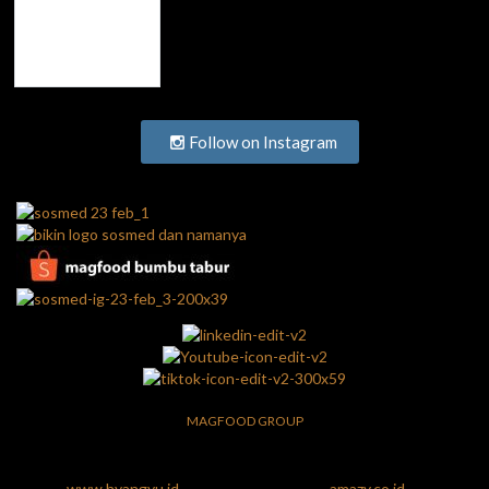
Follow on Instagram
MAGFOOD GROUP
www.hyangyu.id
amazy.co.id