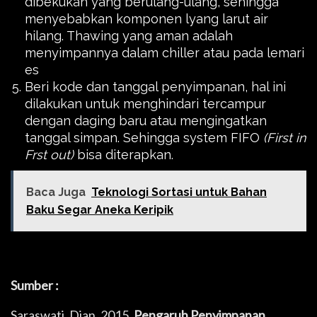
dibekukan yang berulang-ulang, sehingga
menyebabkan komponen lyang larut air
hilang. Thawing yang aman adalah
menyimpannya dalam chiller atau pada lemari
es
Beri kode dan tanggal penyimpanan, hal ini
dilakukan untuk menghindari tercampur
dengan daging baru atau mengingatkan
tanggal simpan. Sehingga system FIFO
(
Fir
st in
F
rst out)
bisa diterapkan.
Baca Juga
Teknologi Sortasi untuk Bahan
Baku Segar Aneka Keripik
Sumber :
Saraswati, Dian. 2015.
Pengaruh Penyimpanan