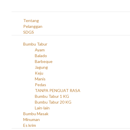
Navigation
Home
Profil
Tentang
Pelanggan
SDGS
Produk
Bumbu Tabur
Ayam
Balado
Barbeque
Jagung
Keju
Manis
Pedas
TANPA PENGUAT RASA
Bumbu Tabur 1 KG
Bumbu Tabur 20 KG
Lain-lain
Bumbu Masak
Minuman
Es krim