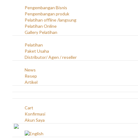
Layanan
Pengembangan Bisnis
Pengembangan produk
Pelatihan offline /langsung
Pelatihan Online
Gallery Pelatihan
Peluang Usaha
Pelatihan
Paket Usaha
Distributor/ Agen / reseller
Berita & Artikel
News
Resep
Artikel
Karir
Kontak
Akun
Cart
Konfirmasi
Akun Saya